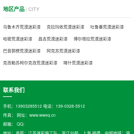
地区产品
/ CITY
乌鲁木齐荒漠迷彩漆
克拉玛依荒漠迷彩漆
吐鲁番荒漠迷彩漆
哈密荒漠迷彩漆
昌吉荒漠迷彩漆
博尔塔拉荒漠迷彩漆
巴音郭楞荒漠迷彩漆
阿克苏荒漠迷彩漆
克孜勒苏柯尔克孜荒漠迷彩漆
喀什荒漠迷彩漆
联系我们
手机：13903285512 电话：139-0328-5512
传真： 网址：www.wweq.cn
邮箱：​ QQ:
地址：承揽：江苏迷彩施工队。浙江分部，上海,福建。中部地域；湖