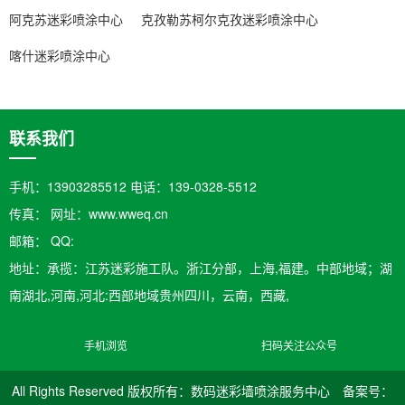
阿克苏迷彩喷涂中心
克孜勒苏柯尔克孜迷彩喷涂中心
喀什迷彩喷涂中心
联系我们
手机：13903285512 电话：139-0328-5512
传真： 网址：www.wweq.cn
邮箱：​ QQ:
地址：承揽：江苏迷彩施工队。浙江分部，上海,福建。中部地域；湖
南湖北,河南,河北:西部地域贵州四川，云南，西藏,
手机浏览
扫码关注公众号
All Rights Reserved 版权所有：数码迷彩墙喷涂服务中心 备案号：