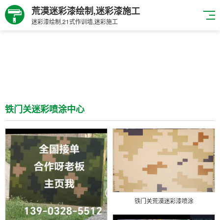
荒漠迷彩漆绘制,迷彩漆施工
迷彩漆绘制,21式作训墙,迷彩施工
铁门关迷彩喷涂中心
铁门关荒漠迷彩漆喷涂